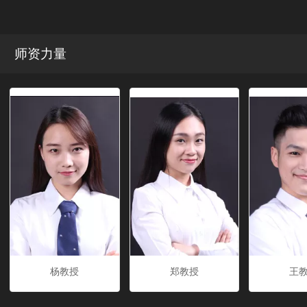
师资力量
杨教授
郑教授
王